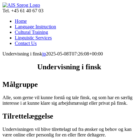
Skip
to
Tel. +45 61 40 67 03
content
Home
Language Instruction
Cultural Training
Linguistic Services
Contact Us
Undervisning i finsk
jp
2025-05-08T07:26:08+00:00
Undervisning i finsk
Målgruppe
Alle, som gerne vil kunne forstå og tale finsk, og som har en særlig
interesse i at kunne klare sig arbejdsmæssigt eller privat på finsk.
Tilrettelæggelse
Undervisningen vil blive tilrettelagt ud fra ønsker og behov og kan
være online eller personlig for en eller flere deltagere.